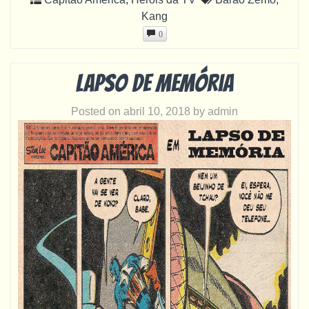
Kang
0
Lapso de Memória
Posted on
abril 10, 2018
by
admin