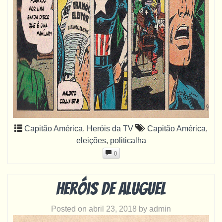
Capitão América
,
Heróis da TV
Capitão América
,
eleições
,
politicalha
0
Heróis de aluguel
Posted on
abril 23, 2018
by
admin