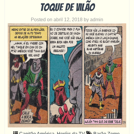
Toque de vilão
Posted on
abril 12, 2018
by
admin
Capitão América
,
Heróis da TV
Barão Zemo
,