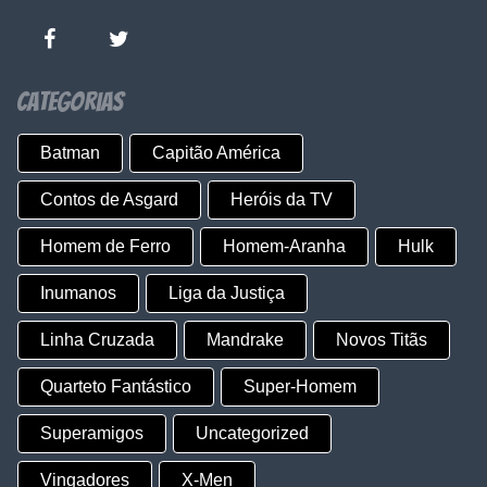
Categorias
Batman
Capitão América
Contos de Asgard
Heróis da TV
Homem de Ferro
Homem-Aranha
Hulk
Inumanos
Liga da Justiça
Linha Cruzada
Mandrake
Novos Titãs
Quarteto Fantástico
Super-Homem
Superamigos
Uncategorized
Vingadores
X-Men