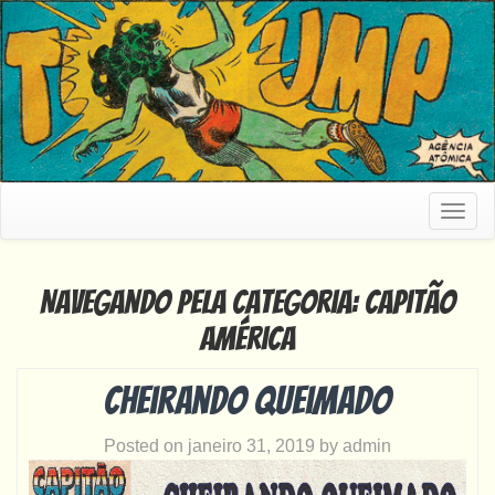
Togg
navig
Navegando pela categoria: Capitão
América
Cheirando queimado
Posted on
janeiro 31, 2019
by
admin