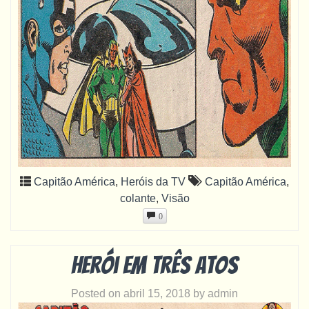
Capitão América
,
Heróis da TV
Capitão América
,
colante
,
Visão
0
Herói em três atos
Posted on
abril 15, 2018
by
admin