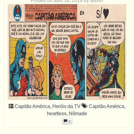
Posted on
abril 16, 2018
by
admin
Capitão América
,
Heróis da TV
Capitão América
,
heartless
,
Nômade
0