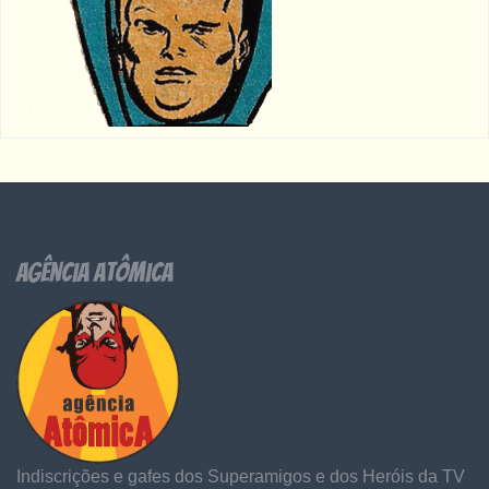
Agência Atômica
Indiscrições e gafes dos Superamigos e dos Heróis da TV