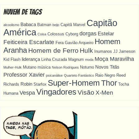
Nuvem de Tags
Capitão
Babaca
Batman
Capitã Marvel
alcoolismo
beijo
América
dorgas
Estelar
Colossus
Cyborg
Coisa
Homem
Feiticeira Escarlate
Fera
Gavião Arqueiro
Aranha
Homem de Ferro
Hulk
Inumanos
JJ Jameson
Moça Maravilha
liderança
Kid Flash
Linha Cruzada
Magnum
moda
Novos Titãs
Mutano
música
Noturno
Mulher-Hulk
Nelson Rodrigues
Professor Xavier
Raio Negro
Reed
psicanálise
Quarteto Fantástico
Super-Homem
Thor
Robin
Richards
Starfox
Tocha
Vingadores
Visão
X-Men
Vespa
Humana