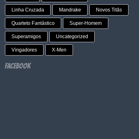
Linha Cruzada
Mandrake
Novos Titãs
Quarteto Fantástico
Super-Homem
Superamigos
Uncategorized
Vingadores
X-Men
Facebook