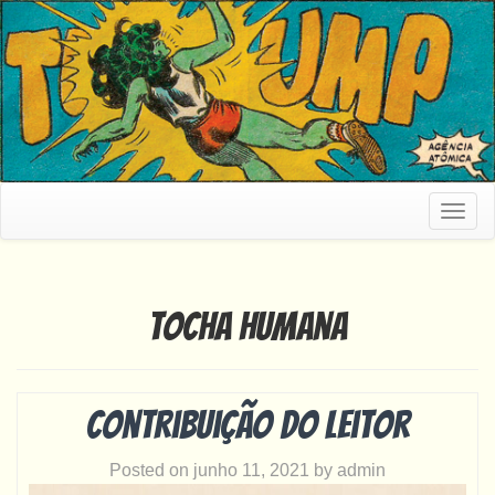
Togg
navig
Tocha Humana
Contribuição do leitor
Posted on
junho 11, 2021
by
admin