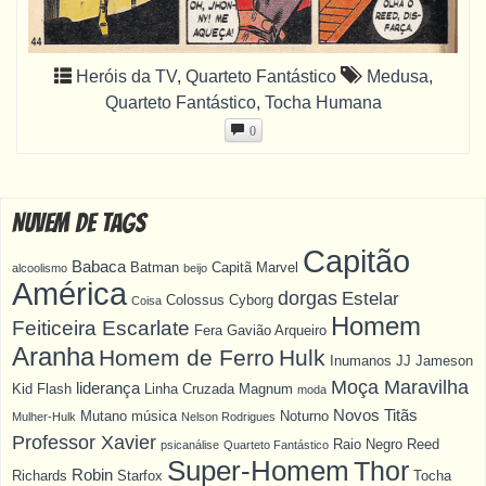
Heróis da TV
,
Quarteto Fantástico
Medusa
,
Quarteto Fantástico
,
Tocha Humana
0
Nuvem de Tags
Capitão
Babaca
Batman
Capitã Marvel
alcoolismo
beijo
América
dorgas
Estelar
Colossus
Cyborg
Coisa
Homem
Feiticeira Escarlate
Fera
Gavião Arqueiro
Aranha
Homem de Ferro
Hulk
Inumanos
JJ Jameson
Moça Maravilha
liderança
Kid Flash
Linha Cruzada
Magnum
moda
Novos Titãs
Mutano
música
Noturno
Mulher-Hulk
Nelson Rodrigues
Professor Xavier
Raio Negro
Reed
psicanálise
Quarteto Fantástico
Super-Homem
Thor
Robin
Richards
Starfox
Tocha