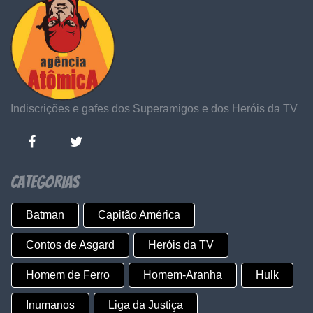
Indiscrições e gafes dos Superamigos e dos Heróis da TV
Categorias
Batman
Capitão América
Contos de Asgard
Heróis da TV
Homem de Ferro
Homem-Aranha
Hulk
Inumanos
Liga da Justiça