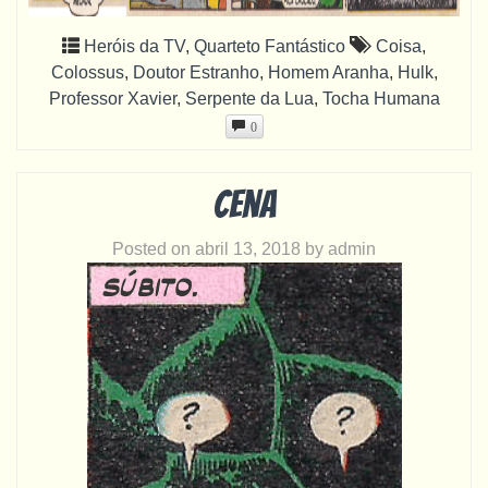
Heróis da TV
,
Quarteto Fantástico
Coisa
,
Colossus
,
Doutor Estranho
,
Homem Aranha
,
Hulk
,
Professor Xavier
,
Serpente da Lua
,
Tocha Humana
0
Cena
Posted on
abril 13, 2018
by
admin