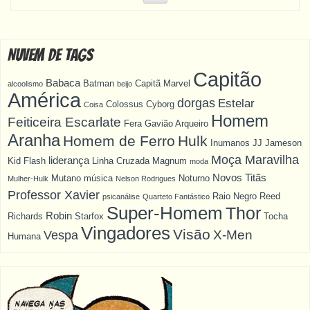
Nuvem de Tags
Capitão
Babaca
Batman
Capitã Marvel
alcoolismo
beijo
América
dorgas
Estelar
Colossus
Cyborg
Coisa
Homem
Feiticeira Escarlate
Fera
Gavião Arqueiro
Aranha
Homem de Ferro
Hulk
Inumanos
JJ Jameson
Moça Maravilha
liderança
Kid Flash
Linha Cruzada
Magnum
moda
Novos Titãs
Mutano
música
Noturno
Mulher-Hulk
Nelson Rodrigues
Professor Xavier
Raio Negro
Reed
psicanálise
Quarteto Fantástico
Super-Homem
Thor
Robin
Richards
Starfox
Tocha
Vingadores
Visão
X-Men
Vespa
Humana