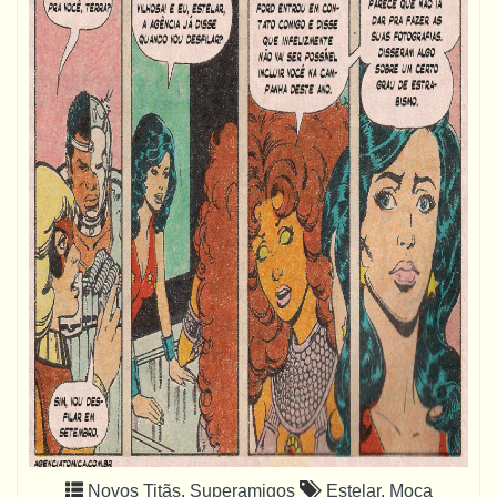
Novos Titãs
,
Superamigos
Estelar
,
Moça