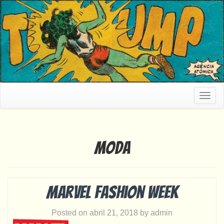
Togg
navig
moda
Marvel Fashion Week
Posted on
abril 21, 2018
by
admin