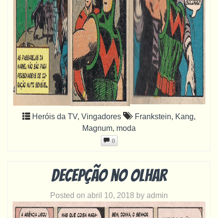
Heróis da TV
,
Vingadores
Frankstein
,
Kang
,
Magnum
,
moda
0
Decepção no olhar
Posted on
abril 10, 2018
by
admin