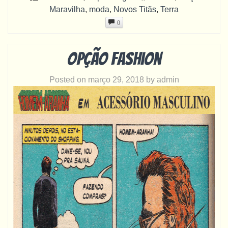
Maravilha
,
moda
,
Novos Titãs
,
Terra
0
Opção fashion
Posted on
março 29, 2018
by
admin