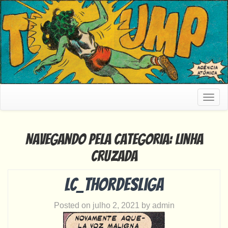
Togg
navig
Navegando pela categoria: Linha
Cruzada
LC_thordesliga
Posted on
julho 2, 2021
by
admin