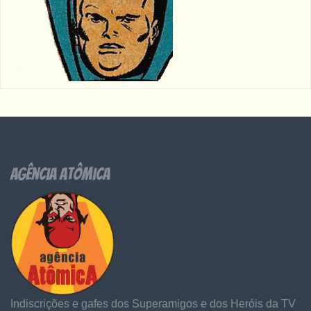
Agência Atômica
Indiscrições e gafes dos Superamigos e dos Heróis da TV