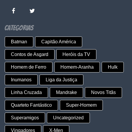
Categorias
Batman
Capitão América
Contos de Asgard
Heróis da TV
Homem de Ferro
Homem-Aranha
Hulk
Inumanos
Liga da Justiça
Linha Cruzada
Mandrake
Novos Titãs
Quarteto Fantástico
Super-Homem
Superamigos
Uncategorized
Vingadores
X-Men