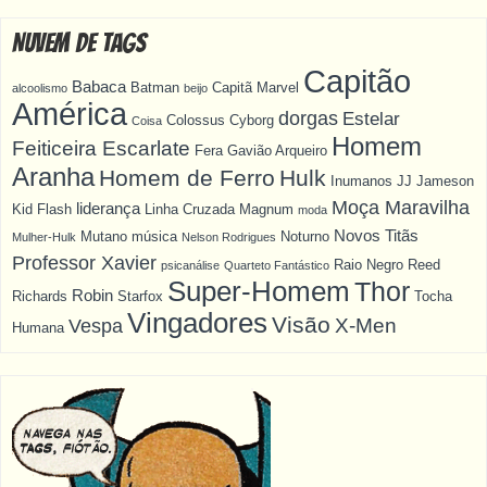
Nuvem de Tags
Capitão
Babaca
Batman
Capitã Marvel
alcoolismo
beijo
América
dorgas
Estelar
Colossus
Cyborg
Coisa
Homem
Feiticeira Escarlate
Fera
Gavião Arqueiro
Aranha
Homem de Ferro
Hulk
Inumanos
JJ Jameson
Moça Maravilha
liderança
Kid Flash
Linha Cruzada
Magnum
moda
Novos Titãs
Mutano
música
Noturno
Mulher-Hulk
Nelson Rodrigues
Professor Xavier
Raio Negro
Reed
psicanálise
Quarteto Fantástico
Super-Homem
Thor
Robin
Richards
Starfox
Tocha
Vingadores
Visão
X-Men
Vespa
Humana