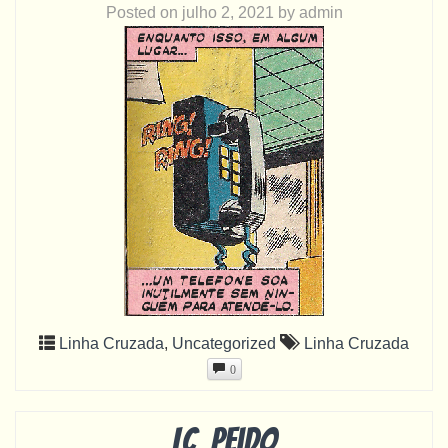
Posted on
julho 2, 2021
by
admin
Linha Cruzada
,
Uncategorized
Linha Cruzada
0
LC_peido