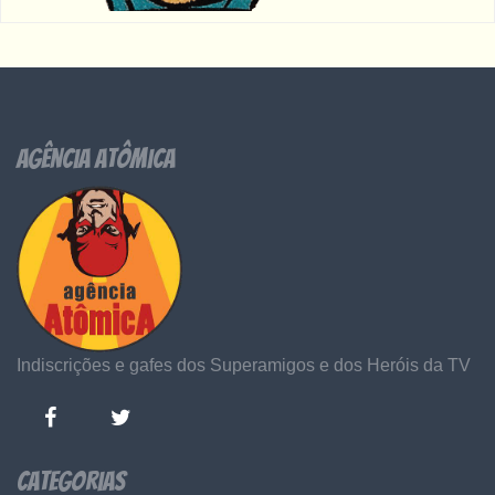
Agência Atômica
Indiscrições e gafes dos Superamigos e dos Heróis da TV
Categorias