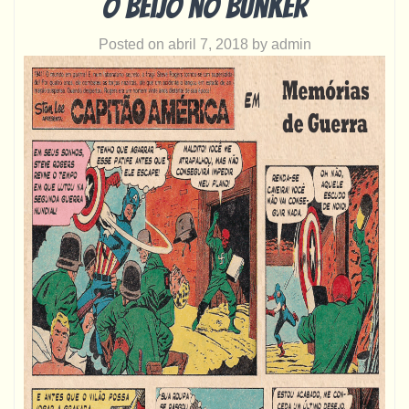
O beijo no bunker
Posted on
abril 7, 2018
by
admin