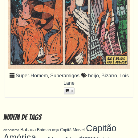
Super-Homem
,
Superamigos
beijo
,
Bizarro
,
Lois
Lane
0
Nuvem de Tags
Capitão
Babaca
Batman
Capitã Marvel
alcoolismo
beijo
América