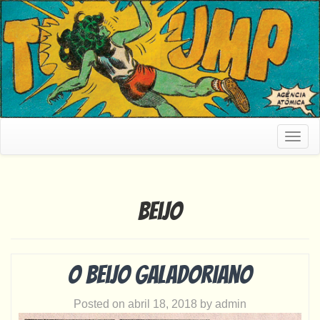
Togg
navig
beijo
O beijo galadoriano
Posted on
abril 18, 2018
by
admin