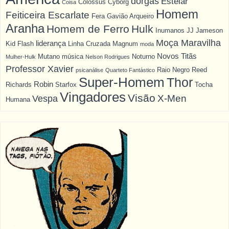
dorgas
Estelar
Colossus
Cyborg
Coisa
Homem
Feiticeira Escarlate
Fera
Gavião Arqueiro
Aranha
Homem de Ferro
Hulk
Inumanos
JJ Jameson
Moça Maravilha
liderança
Kid Flash
Linha Cruzada
Magnum
moda
Novos Titãs
Mutano
música
Noturno
Mulher-Hulk
Nelson Rodrigues
Professor Xavier
Raio Negro
Reed
psicanálise
Quarteto Fantástico
Super-Homem
Thor
Robin
Richards
Starfox
Tocha
Vingadores
Visão
X-Men
Vespa
Humana