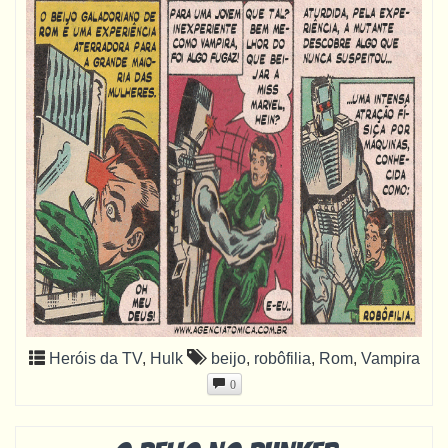
Heróis da TV
,
Hulk
beijo
,
robôfilia
,
Rom
,
Vampira
0