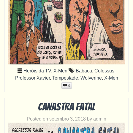
Heróis da TV
,
X-Men
Babaca
,
Colossus
,
Professor Xavier
,
Tempestade
,
Wolverine
,
X-Men
0
Canastra Fatal
Posted on
setembro 3, 2018
by
admin