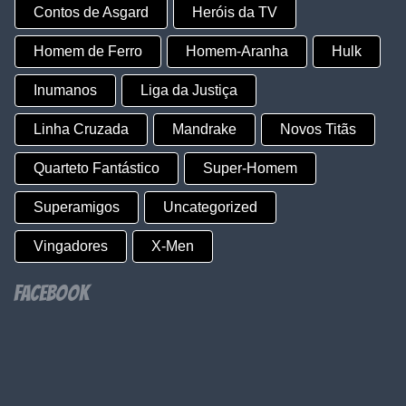
Contos de Asgard
Heróis da TV
Homem de Ferro
Homem-Aranha
Hulk
Inumanos
Liga da Justiça
Linha Cruzada
Mandrake
Novos Titãs
Quarteto Fantástico
Super-Homem
Superamigos
Uncategorized
Vingadores
X-Men
Facebook