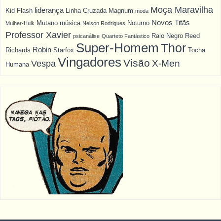
Moça Maravilha
liderança
Kid Flash
Linha Cruzada
Magnum
moda
Novos Titãs
Mutano
música
Noturno
Mulher-Hulk
Nelson Rodrigues
Professor Xavier
Raio Negro
Reed
psicanálise
Quarteto Fantástico
Super-Homem
Thor
Robin
Richards
Starfox
Tocha
Vingadores
Visão
X-Men
Vespa
Humana