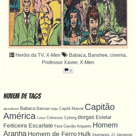
Heróis da TV
,
X-Men
Babaca
,
Banshee
,
cinema
,
Professor Xavier
,
X-Men
0
Nuvem de Tags
Capitão
Babaca
Batman
Capitã Marvel
alcoolismo
beijo
América
dorgas
Estelar
Colossus
Cyborg
Coisa
Homem
Feiticeira Escarlate
Fera
Gavião Arqueiro
Aranha
Homem de Ferro
Hulk
Inumanos
JJ Jameson