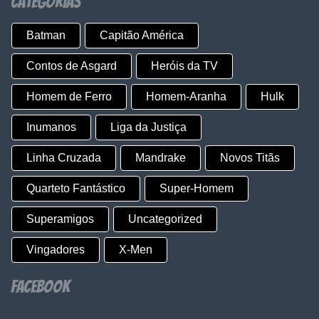
Categorias
Batman
Capitão América
Contos de Asgard
Heróis da TV
Homem de Ferro
Homem-Aranha
Hulk
Inumanos
Liga da Justiça
Linha Cruzada
Mandrake
Novos Titãs
Quarteto Fantástico
Super-Homem
Superamigos
Uncategorized
Vingadores
X-Men
Facebook