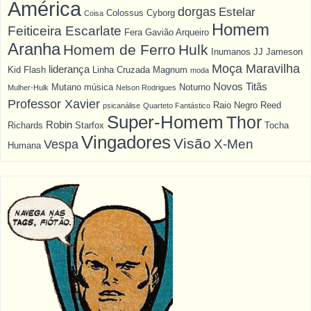
América
dorgas
Estelar
Colossus
Cyborg
Coisa
Homem
Feiticeira Escarlate
Fera
Gavião Arqueiro
Aranha
Homem de Ferro
Hulk
Inumanos
JJ Jameson
Moça Maravilha
liderança
Kid Flash
Linha Cruzada
Magnum
moda
Novos Titãs
Mutano
música
Noturno
Mulher-Hulk
Nelson Rodrigues
Professor Xavier
Raio Negro
Reed
psicanálise
Quarteto Fantástico
Super-Homem
Thor
Robin
Richards
Starfox
Tocha
Vingadores
Visão
X-Men
Vespa
Humana