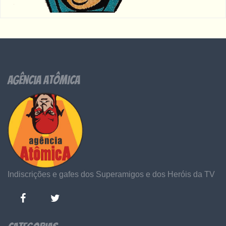
Agência Atômica
Indiscrições e gafes dos Superamigos e dos Heróis da TV