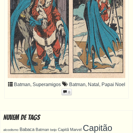
Batman
,
Superamigos
Batman
,
Natal
,
Papai Noel
0
Nuvem de Tags
Capitão
Babaca
Batman
Capitã Marvel
alcoolismo
beijo