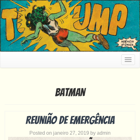
Togg
navig
Batman
Reunião de Emergência
Posted on
janeiro 27, 2019
by
admin