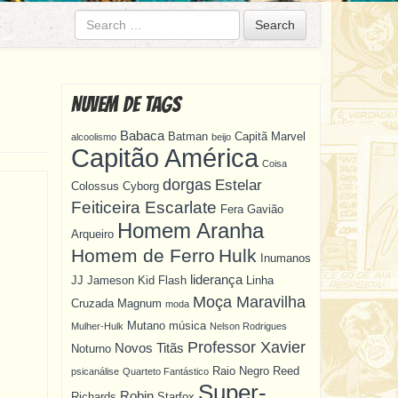
Search
Nuvem de Tags
Babaca
Batman
Capitã Marvel
alcoolismo
beijo
Capitão América
Coisa
dorgas
Estelar
Colossus
Cyborg
Feiticeira Escarlate
Fera
Gavião
Homem Aranha
Arqueiro
Homem de Ferro
Hulk
Inumanos
liderança
JJ Jameson
Kid Flash
Linha
Moça Maravilha
Cruzada
Magnum
moda
Mutano
música
Mulher-Hulk
Nelson Rodrigues
Professor Xavier
Novos Titãs
Noturno
Raio Negro
Reed
psicanálise
Quarteto Fantástico
Super-
Robin
Richards
Starfox