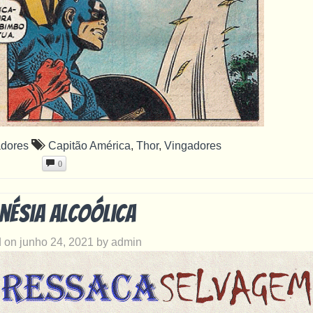
adores
Capitão América
,
Thor
,
Vingadores
0
nésia alcoólica
d on
junho 24, 2021
by
admin