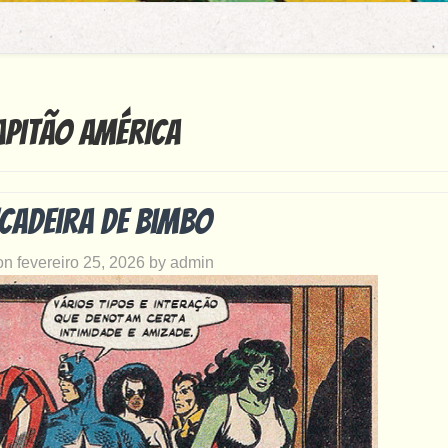
apitão América
cadeira de bimbo
 on
fevereiro 25, 2026
by
admin