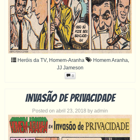
Heróis da TV
,
Homem-Aranha
Homem Aranha
,
JJ Jameson
0
Invasão de privacidade
Posted on
abril 23, 2018
by
admin