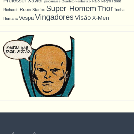
Professor Xavier
Raio Negro
Reed
psicanálise
Quarteto Fantástico
Super-Homem
Thor
Robin
Richards
Starfox
Tocha
Vingadores
Visão
X-Men
Vespa
Humana