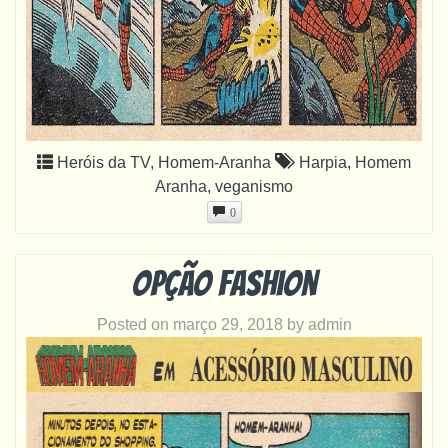
Heróis da TV
,
Homem-Aranha
Harpia
,
Homem
Aranha
,
veganismo
0
Opção fashion
Posted on
março 29, 2018
by
admin