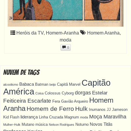
Heróis da TV
,
Homem-Aranha
Homem Aranha
,
moda
0
Nuvem de Tags
Capitão
Babaca
Batman
Capitã Marvel
alcoolismo
beijo
América
dorgas
Estelar
Colossus
Cyborg
Coisa
Homem
Feiticeira Escarlate
Fera
Gavião Arqueiro
Aranha
Homem de Ferro
Hulk
Inumanos
JJ Jameson
Moça Maravilha
liderança
Kid Flash
Linha Cruzada
Magnum
moda
Novos Titãs
Mutano
música
Noturno
Mulher-Hulk
Nelson Rodrigues