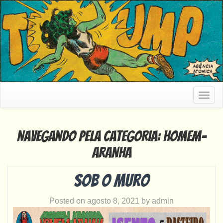
Togg
navig
Navegando pela categoria: Homem-
Aranha
Sob o muro
Posted on
agosto 8, 2021
by
admin