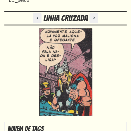
LC_peido
Anterior
Próximo
Linha Cruzada
<
>
Nuvem de Tags