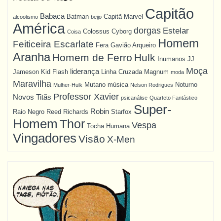
Capitão
Babaca
Batman
Capitã Marvel
alcoolismo
beijo
América
dorgas
Estelar
Colossus
Cyborg
Coisa
Homem
Feiticeira Escarlate
Fera
Gavião Arqueiro
Aranha
Homem de Ferro
Hulk
Inumanos
JJ
Moça
liderança
Jameson
Kid Flash
Linha Cruzada
Magnum
moda
Maravilha
Mutano
música
Noturno
Mulher-Hulk
Nelson Rodrigues
Professor Xavier
Novos Titãs
psicanálise
Quarteto Fantástico
Super-
Robin
Raio Negro
Reed Richards
Starfox
Homem
Thor
Vespa
Tocha Humana
Vingadores
Visão
X-Men