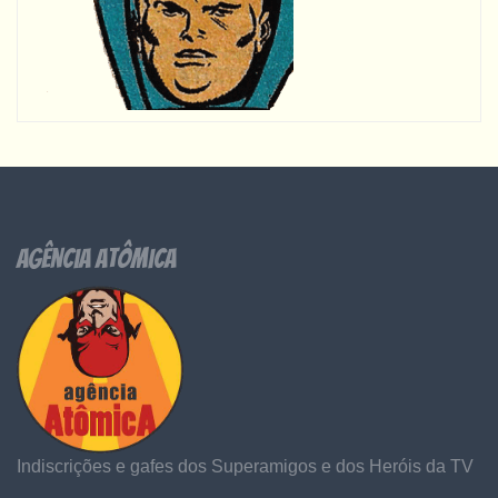
Agência Atômica
Indiscrições e gafes dos Superamigos e dos Heróis da TV