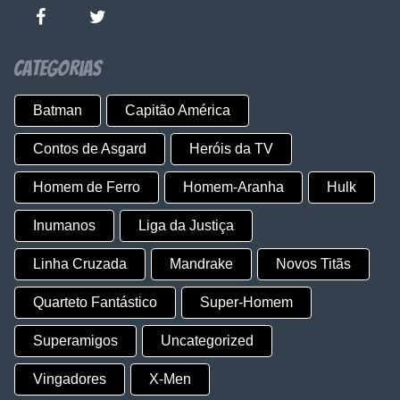
Categorias
Batman
Capitão América
Contos de Asgard
Heróis da TV
Homem de Ferro
Homem-Aranha
Hulk
Inumanos
Liga da Justiça
Linha Cruzada
Mandrake
Novos Titãs
Quarteto Fantástico
Super-Homem
Superamigos
Uncategorized
Vingadores
X-Men