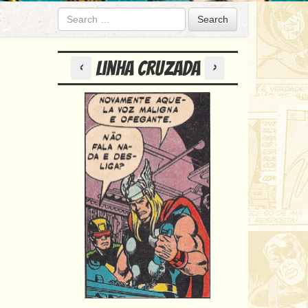
Search
Anterior
Próximo
Linha Cruzada
<
>