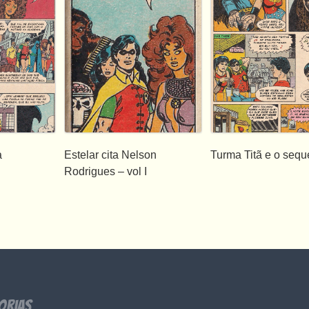
a
Estelar cita Nelson
Turma Titã e o sequ
Rodrigues – vol I
orias