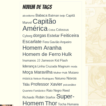
Nuvem de Tags
Babaca
Batman
Capitã
alcoolismo
beijo
Capitão
Marvel
América
Colossus
Coisa
Feiticeira
dorgas
Estelar
Cyborg
Escarlate
Fera
Gavião Arqueiro
Homem Aranha
Homem de Ferro
Hulk
Inumanos
JJ Jameson
Kid Flash
liderança
Linha Cruzada
Magnum
moda
Moça Maravilha
Mutano
Mulher-Hulk
Novos
música
Noturno
Nelson Rodrigues
Professor Xavier
Titãs
psicanálise
Raio Negro
Reed
Quarteto Fantástico
Super-
Robin
Richards
Starfox
Homem
Thor
Tocha Humana