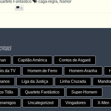
uarteto Fantástico
caga-regra
,
Namor
0
orias
man
Capitão América
Contos de Asgard
is da TV
Homem de Ferro
Homem-Aranha
H
manos
Liga da Justiça
Linha Cruzada
Mandra
s Titãs
Quarteto Fantástico
Super-Homem
eramigos
Uncategorized
Vingadores
X-Men