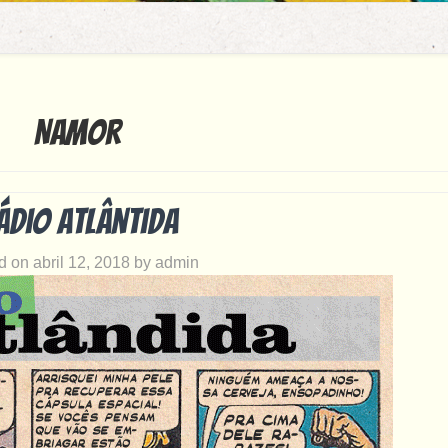
Namor
ádio Atlântida
d on
abril 12, 2018
by
admin