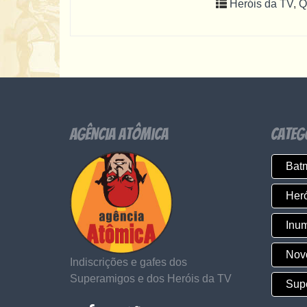
Heróis da TV
,
Q
Agência Atômica
Categ
Bat
Heró
Inu
Novo
Indiscrições e gafes dos
Superamigos e dos Heróis da TV
Sup