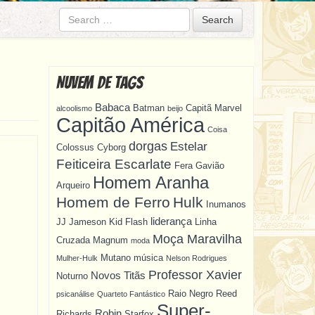
Search
Nuvem de Tags
Babaca
Batman
Capitã Marvel
alcoolismo
beijo
Capitão América
Coisa
dorgas
Estelar
Colossus
Cyborg
Feiticeira Escarlate
Fera
Gavião
Homem Aranha
Arqueiro
Homem de Ferro
Hulk
Inumanos
liderança
JJ Jameson
Kid Flash
Linha
Moça Maravilha
Cruzada
Magnum
moda
Mutano
música
Mulher-Hulk
Nelson Rodrigues
Professor Xavier
Novos Titãs
Noturno
Raio Negro
Reed
psicanálise
Quarteto Fantástico
Super-
Robin
Richards
Starfox