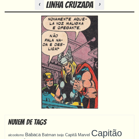
Anterior
Próximo
Linha Cruzada
<
>
Nuvem de Tags
Capitão
Babaca
Batman
Capitã Marvel
alcoolismo
beijo