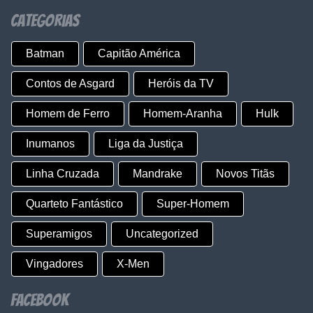
Categorias
Batman
Capitão América
Contos de Asgard
Heróis da TV
Homem de Ferro
Homem-Aranha
Hulk
Inumanos
Liga da Justiça
Linha Cruzada
Mandrake
Novos Titãs
Quarteto Fantástico
Super-Homem
Superamigos
Uncategorized
Vingadores
X-Men
Facebook