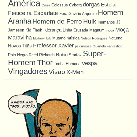
América
dorgas
Estelar
Colossus
Cyborg
Coisa
Homem
Feiticeira Escarlate
Fera
Gavião Arqueiro
Aranha
Homem de Ferro
Hulk
Inumanos
JJ
Moça
liderança
Jameson
Kid Flash
Linha Cruzada
Magnum
moda
Maravilha
Mutano
música
Noturno
Mulher-Hulk
Nelson Rodrigues
Professor Xavier
Novos Titãs
psicanálise
Quarteto Fantástico
Super-
Robin
Raio Negro
Reed Richards
Starfox
Homem
Thor
Vespa
Tocha Humana
Vingadores
Visão
X-Men