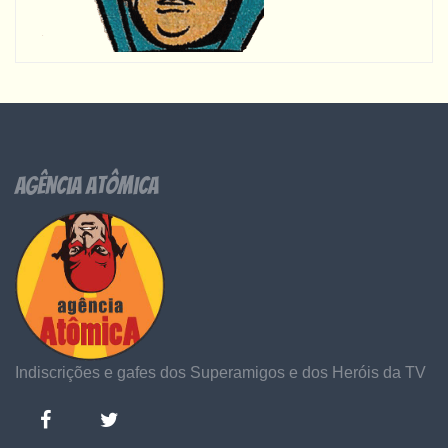
Agência Atômica
Indiscrições e gafes dos Superamigos e dos Heróis da TV